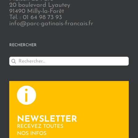
20 boulevard Lyautey
91490 Milly-la-Forêt
Tél. : 01 64 98 73 93
info@parc-gatinais-francais.fr
RECHERCHER
Rechercher:
NEWSLETTER
RECEVEZ TOUTES
NOS INFOS