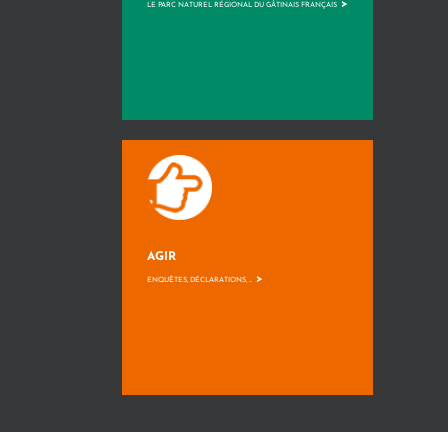
>
LE PARC NATUREL RÉGIONAL DU GÂTINAIS FRANÇAIS
AGIR
>
ENQUÊTES, DÉCLARATIONS, ...