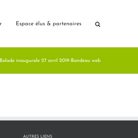
r
Espace élus & partenaires
Balade inaugurale 27 avril 2019-Bandeau web
AUTRES LIENS