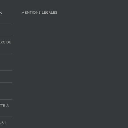
MENTIONS LÉGALES
S
ARC DU
TTE À
S !