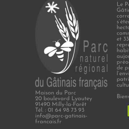
Le P
Gâti
corr
s’ét
hect
comm
et 3
repr
habi
aujo
préo
de p
l’en
patr
cultu
Maison du Parc
Bien
20 boulevard Lyautey
91490 Milly-la-Forêt
Tél. : 01 64 98 73 93
info@parc-gatinais-
francais.fr