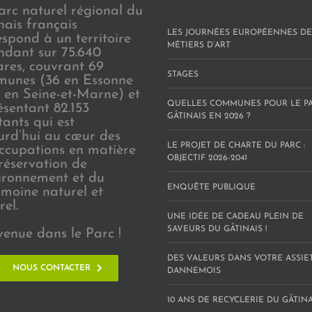
arc naturel régional du
nais français
LES JOURNÉES EUROPÉENNES DE
espond à un territoire
MÉTIERS D’ART
endant sur 75.640
ares, couvrant 69
STAGES
unes (36 en Essonne
3 en Seine-et-Marne) et
QUELLES COMMUNES POUR LE P
ésentant 82.153
GÂTINAIS EN 2026 ?
tants qui est
urd’hui au cœur des
LE PROJET DE CHARTE DU PARC :
ccupations en matière
OBJECTIF 2026-2041
réservation de
vironnement et du
ENQUÊTE PUBLIQUE
imoine naturel et
rel.
UNE IDÉE DE CADEAU PLEIN DE
SAVEURS DU GÂTINAIS !
venue dans le Parc !
DES VALEURS DANS VOTRE ASSIE
NOUS CONTACTER
DANNEMOIS
10 ANS DE RECYCLERIE DU GÂTINAI