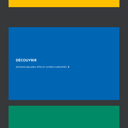
DÉCOUVRIR
>
ARTISANS, BALADES, GÎTES ET AUTRES CURIOSITÉS