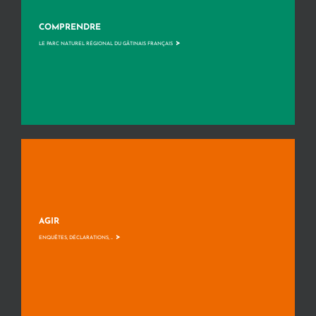
COMPRENDRE
>
LE PARC NATUREL RÉGIONAL DU GÂTINAIS FRANÇAIS
AGIR
>
ENQUÊTES, DÉCLARATIONS, ...