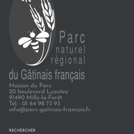
Maison du Parc
20 boulevard Lyautey
91490 Milly-la-Forêt
Tél. : 01 64 98 73 93
info@parc-gatinais-francais.fr
RECHERCHER