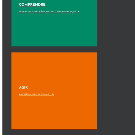
COMPRENDRE
>
LE PARC NATUREL RÉGIONAL DU GÂTINAIS FRANÇAIS
AGIR
>
ENQUÊTES, DÉCLARATIONS, ...