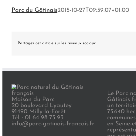
Parc du Gâtinais
2015-10-27T09:59:07+01:00
Partagez cet article sur les réseaux sociaux
Le Parc na
Maison du Parc
Gâtinais f
20 boulevard Lyautey
un territoi
91490 Milly-la-Forêt
75.640 hec
Tél. : 01 64 98 73 93
communes 
info@parc-gatinais-francais.fr
en Seine-e
représenta
qui est au