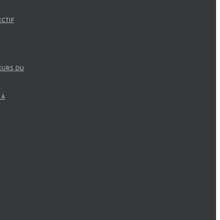
ECTIF
EURS DU
 À