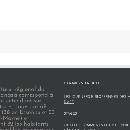
DERNIERS ARTICLES
turel régional du
rançais correspond à
LES JOURNÉES EUROPÉENNES DES M
re s’étendant sur
D’ART
tares, couvrant 69
(36 en Essonne et 33
STAGES
t-Marne) et
nt 82.153 habitants
QUELLES COMMUNES POUR LE PARC
jourd’hui au cœur des