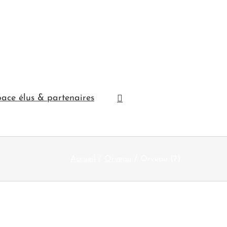
ace élus & partenaires
Accueil
Orveau
Orveau (7)