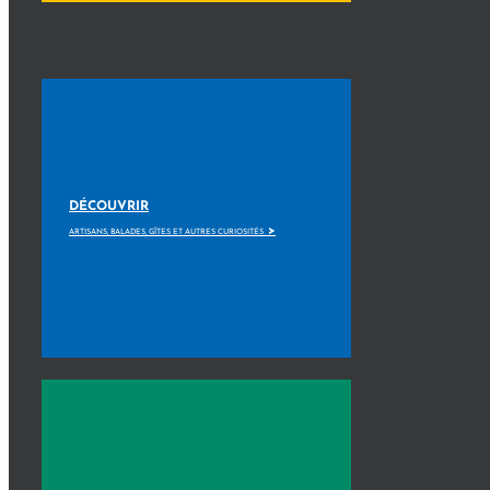
DÉCOUVRIR
>
ARTISANS, BALADES, GÎTES ET AUTRES CURIOSITÉS