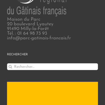
Maison du Parc
20 boulevard Lyautey
91490 Milly-la-Forêt
Tél. : 01 64 98 73 93
info@parc-gatinais-francais.fr
RECHERCHER
Rechercher: