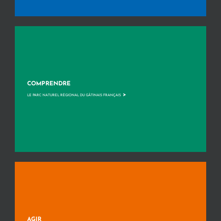
COMPRENDRE
>
LE PARC NATUREL RÉGIONAL DU GÂTINAIS FRANÇAIS
AGIR