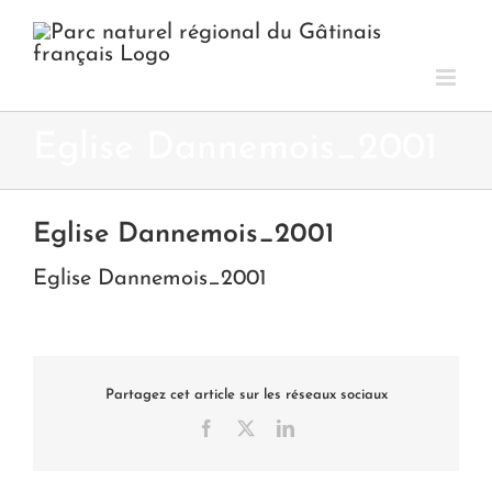
Passer
au
contenu
Eglise Dannemois_2001
Eglise Dannemois_2001
Eglise Dannemois_2001
Partagez cet article sur les réseaux sociaux
Facebook
X
LinkedIn