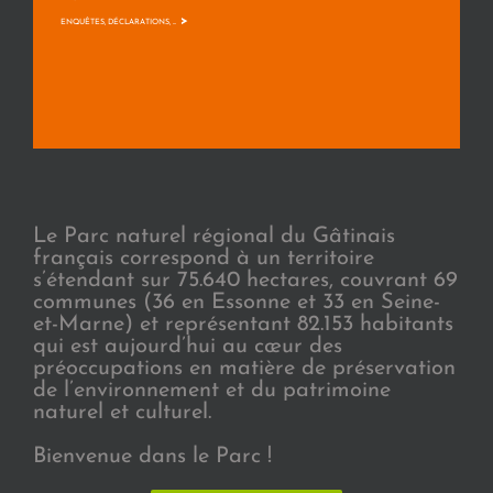
>
ENQUÊTES, DÉCLARATIONS, ...
Le Parc naturel régional du Gâtinais
français correspond à un territoire
s’étendant sur 75.640 hectares, couvrant 69
communes (36 en Essonne et 33 en Seine-
et-Marne) et représentant 82.153 habitants
qui est aujourd’hui au cœur des
préoccupations en matière de préservation
de l’environnement et du patrimoine
naturel et culturel.
Bienvenue dans le Parc !