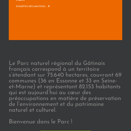
>
ENQUÊTES, DÉCLARATIONS, ...
Le Parc naturel régional du Gâtinais
français correspond à un territoire
s’étendant sur 75.640 hectares, couvrant 69
communes (36 en Essonne et 33 en Seine-
et-Marne) et représentant 82.153 habitants
qui est aujourd’hui au cœur des
préoccupations en matière de préservation
de l’environnement et du patrimoine
naturel et culturel.
Bienvenue dans le Parc !