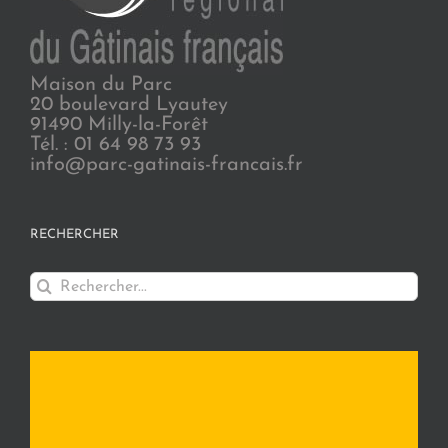
Maison du Parc
20 boulevard Lyautey
91490 Milly-la-Forêt
Tél. : 01 64 98 73 93
info@parc-gatinais-francais.fr
RECHERCHER
Rechercher: