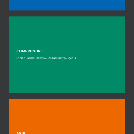
COMPRENDRE
>
LE PARC NATUREL RÉGIONAL DU GÂTINAIS FRANÇAIS
AGIR