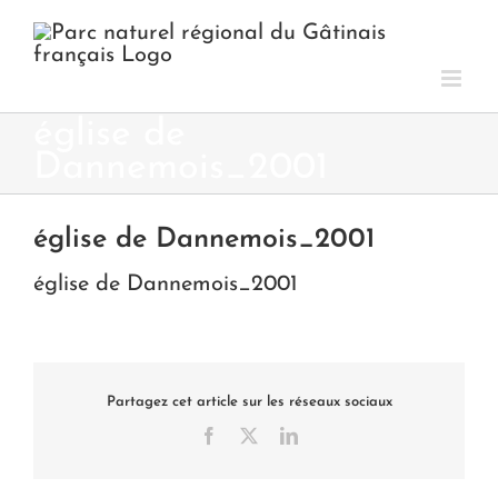
Passer
au
contenu
église de
Dannemois_2001
église de Dannemois_2001
église de Dannemois_2001
Partagez cet article sur les réseaux sociaux
Facebook
X
LinkedIn