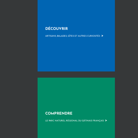
DÉCOUVRIR
>
ARTISANS, BALADES, GÎTES ET AUTRES CURIOSITÉS
COMPRENDRE
>
LE PARC NATUREL RÉGIONAL DU GÂTINAIS FRANÇAIS