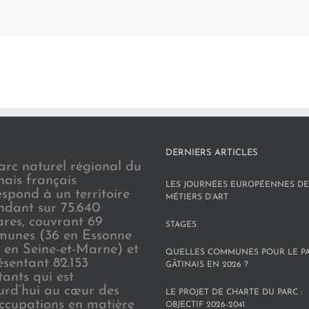
DERNIERS ARTICLES
arc naturel régional du
nais français
LES JOURNÉES EUROPÉENNES DE
espond à un territoire
MÉTIERS D’ART
endant sur 75.640
ares, couvrant 69
STAGES
unes (36 en Essonne
3 en Seine-et-Marne) et
QUELLES COMMUNES POUR LE P
ésentant 82.153
GÂTINAIS EN 2026 ?
tants qui est
urd’hui au cœur des
LE PROJET DE CHARTE DU PARC :
ccupations en matière
OBJECTIF 2026-2041