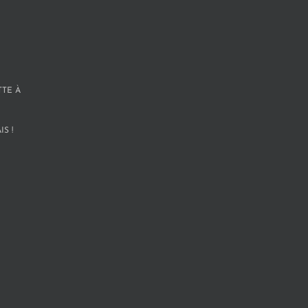
TTE À
S !