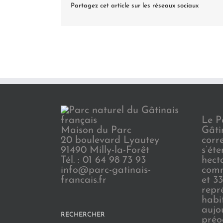
Partagez cet article sur les réseaux sociaux
Le P
Maison du Parc
Gâti
20 boulevard Lyautey
corr
91490 Milly-la-Forêt
s’ét
Tél. : 01 64 98 73 93
hect
info@parc-gatinais-
comm
francais.fr
et 3
repr
habi
aujo
RECHERCHER
préo