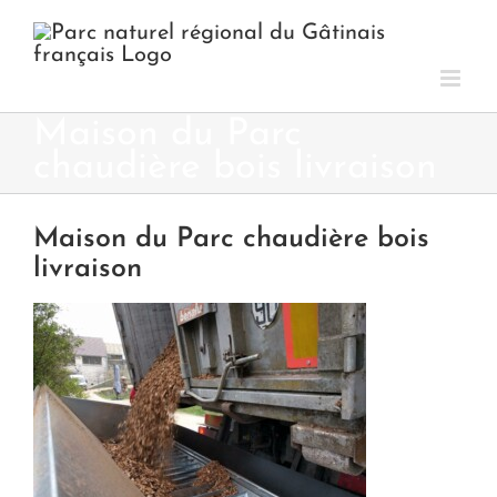
Passer
au
contenu
Maison du Parc
chaudière bois livraison
Maison du Parc chaudière bois
livraison