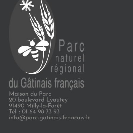
Maison du Parc
20 boulevard Lyautey
91490 Milly-la-Forêt
Tél. : 01 64 98 73 93
info@parc-gatinais-francais.fr