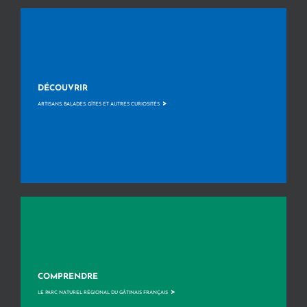
DÉCOUVRIR
>
ARTISANS, BALADES, GÎTES ET AUTRES CURIOSITÉS
COMPRENDRE
>
LE PARC NATUREL RÉGIONAL DU GÂTINAIS FRANÇAIS