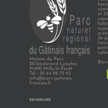
hect
comm
et 3
repr
habi
aujo
préo
de p
l’en
patr
cultu
Maison du Parc
Bien
20 boulevard Lyautey
91490 Milly-la-Forêt
Tél. : 01 64 98 73 93
info@parc-gatinais-
francais.fr
RECHERCHER