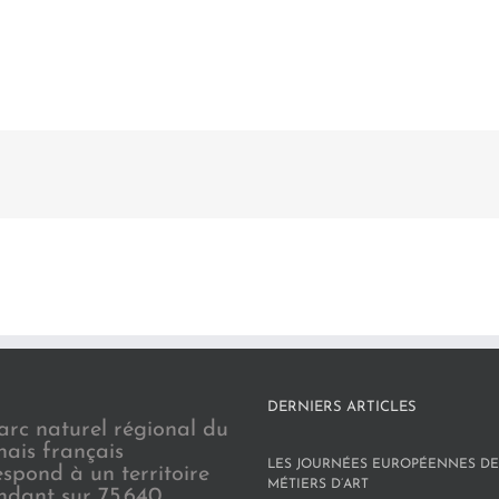
DERNIERS ARTICLES
arc naturel régional du
nais français
LES JOURNÉES EUROPÉENNES DE
espond à un territoire
MÉTIERS D’ART
endant sur 75.640