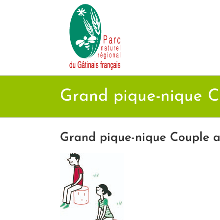
Passer
au
contenu
Grand pique-nique C
Grand pique-nique Couple a