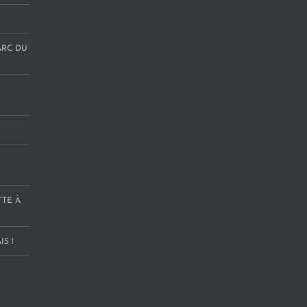
ARC DU
TTE À
S !