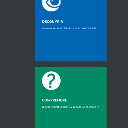
DÉCOUVRIR
>
ARTISANS, BALADES, GÎTES ET AUTRES CURIOSITÉS
COMPRENDRE
>
LE PARC NATUREL RÉGIONAL DU GÂTINAIS FRANÇAIS