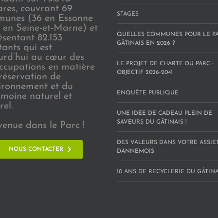
ares, couvrant 69
STAGES
unes (36 en Essonne
3 en Seine-et-Marne) et
QUELLES COMMUNES POUR LE P
ésentant 82.153
GÂTINAIS EN 2026 ?
tants qui est
urd’hui au cœur des
LE PROJET DE CHARTE DU PARC :
ccupations en matière
OBJECTIF 2026-2041
réservation de
vironnement et du
ENQUÊTE PUBLIQUE
imoine naturel et
rel.
UNE IDÉE DE CADEAU PLEIN DE
SAVEURS DU GÂTINAIS !
venue dans le Parc !
DES VALEURS DANS VOTRE ASSIE
NOUS CONTACTER
DANNEMOIS
10 ANS DE RECYCLERIE DU GÂTINAI