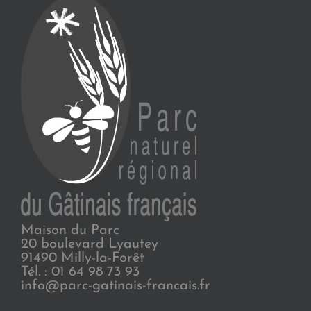
Maison du Parc
20 boulevard Lyautey
91490 Milly-la-Forêt
Tél. : 01 64 98 73 93
info@parc-gatinais-francais.fr