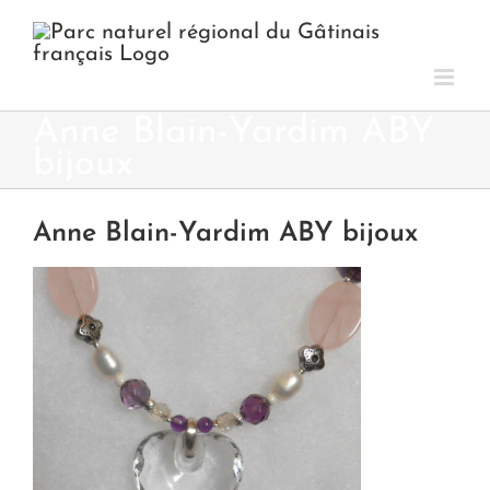
Passer
au
contenu
Anne Blain-Yardim ABY
bijoux
Anne Blain-Yardim ABY bijoux