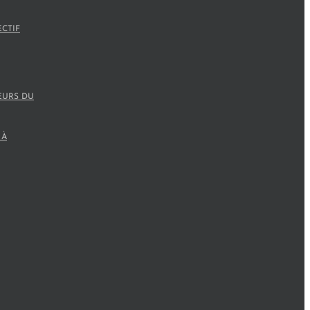
ECTIF
EURS DU
 À