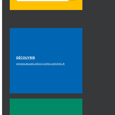
DÉCOUVRIR
>
ARTISANS, BALADES, GÎTES ET AUTRES CURIOSITÉS