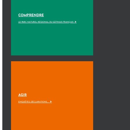
COMPRENDRE
>
LE PARC NATUREL RÉGIONAL DU GÂTINAIS FRANÇAIS
AGIR
>
ENQUÊTES, DÉCLARATIONS, ...