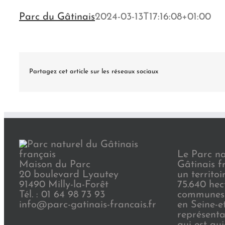
Parc du Gâtinais
2024-03-13T17:16:08+01:00
Partagez cet article sur les réseaux sociaux
Le Parc na
Maison du Parc
Gâtinais f
20 boulevard Lyautey
un territoi
91490 Milly-la-Forêt
75.640 hec
Tél. : 01 64 98 73 93
communes 
info@parc-gatinais-francais.fr
en Seine-e
représenta
qui est au