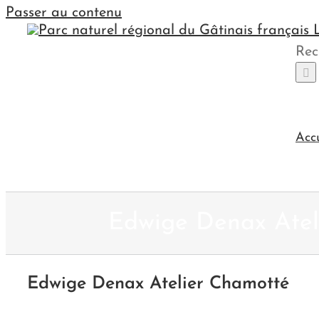
Passer au contenu
Rec
Acc
Edwige Denax Atel
Edwige Denax Atelier Chamotté