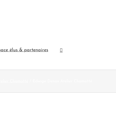
ace élus & partenaires
telier Chamotté
Edwige Denax Atelier Chamotté