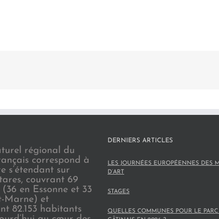
DERNIERS ARTICLES
turel régional du
rançais correspond à
LES JOURNÉES EUROPÉENNES DES M
re s’étendant sur
D’ART
tares, couvrant 69
(36 en Essonne et 33
STAGES
t-Marne) et
nt 82.153 habitants
QUELLES COMMUNES POUR LE PARC
jourd’hui au cœur des