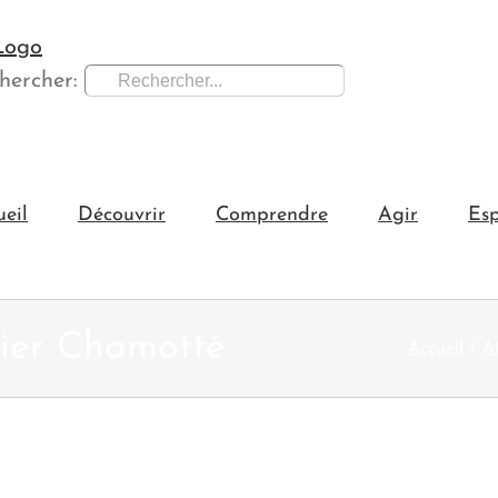
hercher:
ueil
Découvrir
Comprendre
Agir
Esp
ier Chamotté
Accueil
A