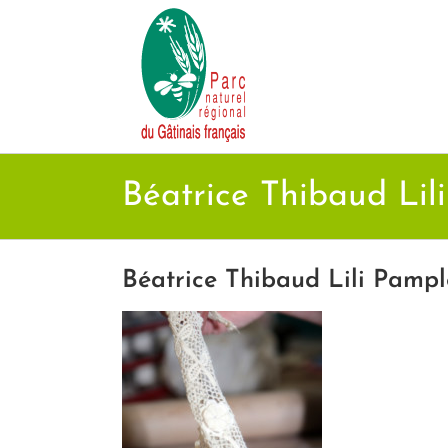
Passer
au
contenu
Béatrice Thibaud Li
Béatrice Thibaud Lili Pamp