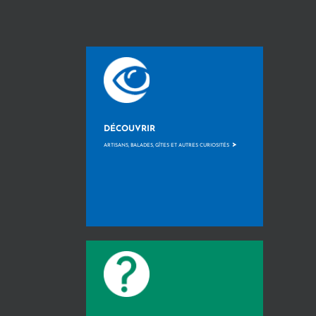
DÉCOUVRIR
>
ARTISANS, BALADES, GÎTES ET AUTRES CURIOSITÉS