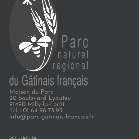
Maison du Parc
20 boulevard Lyautey
91490 Milly-la-Forêt
Tél. : 01 64 98 73 93
info@parc-gatinais-francais.fr
RECHERCHER