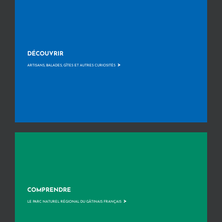
DÉCOUVRIR
>
ARTISANS, BALADES, GÎTES ET AUTRES CURIOSITÉS
COMPRENDRE
>
LE PARC NATUREL RÉGIONAL DU GÂTINAIS FRANÇAIS