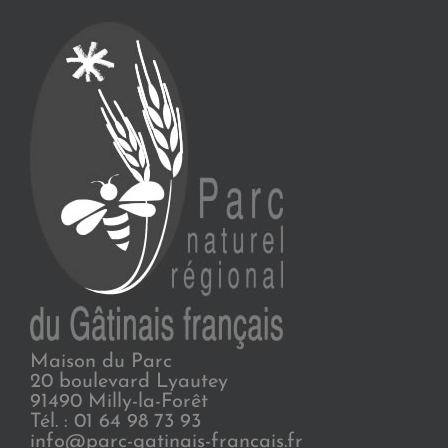
Maison du Parc
20 boulevard Lyautey
91490 Milly-la-Forêt
Tél. : 01 64 98 73 93
info@parc-gatinais-francais.fr