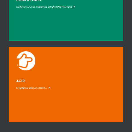
COMPRENDRE
>
LE PARC NATUREL RÉGIONAL DU GÂTINAIS FRANÇAIS
AGIR
>
ENQUÊTES, DÉCLARATIONS, ...