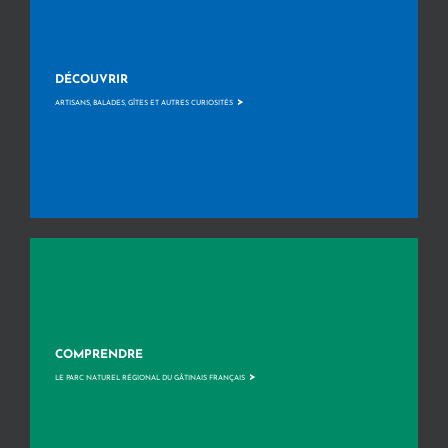
DÉCOUVRIR
>
ARTISANS, BALADES, GÎTES ET AUTRES CURIOSITÉS
COMPRENDRE
>
LE PARC NATUREL RÉGIONAL DU GÂTINAIS FRANÇAIS