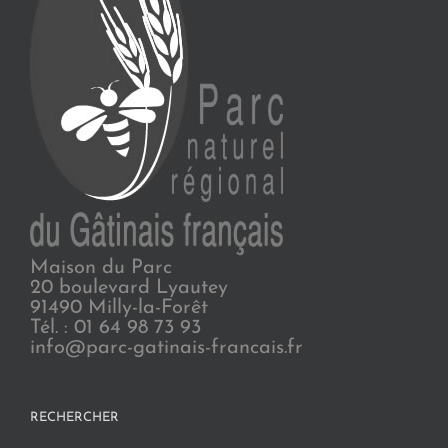
Maison du Parc
20 boulevard Lyautey
91490 Milly-la-Forêt
Tél. : 01 64 98 73 93
info@parc-gatinais-francais.fr
RECHERCHER