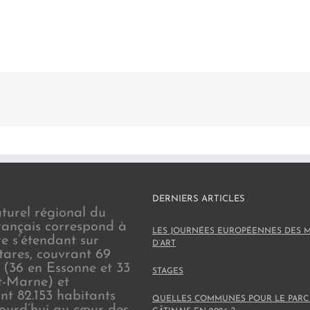
DERNIERS ARTICLES
turel régional du
rançais correspond à
LES JOURNÉES EUROPÉENNES DES M
re s’étendant sur
D’ART
tares, couvrant 69
(36 en Essonne et 33
STAGES
t-Marne) et
nt 82.153 habitants
QUELLES COMMUNES POUR LE PARC
jourd’hui au cœur des