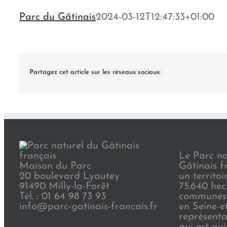
Parc du Gâtinais
2024-03-12T12:47:33+01:00
Partagez cet article sur les réseaux sociaux
Le Parc na
Maison du Parc
Gâtinais f
20 boulevard Lyautey
un territoi
91490 Milly-la-Forêt
75.640 hec
Tél. : 01 64 98 73 93
communes 
info@parc-gatinais-francais.fr
en Seine-e
représenta
qui est au