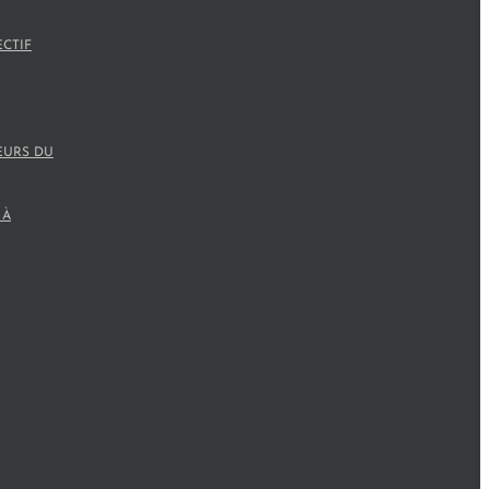
ECTIF
EURS DU
 À