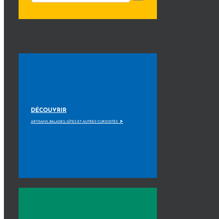
DÉCOUVRIR
>
ARTISANS, BALADES, GÎTES ET AUTRES CURIOSITÉS