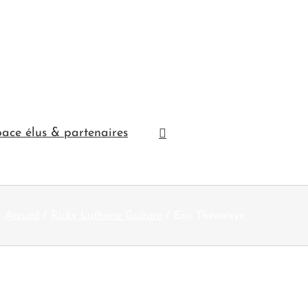
ace élus & partenaires
Accueil
Ricky Lutherie Guitare
Eric Thénaisye