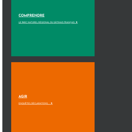
COMPRENDRE
>
LE PARC NATUREL RÉGIONAL DU GÂTINAIS FRANÇAIS
AGIR
>
ENQUÊTES, DÉCLARATIONS, ...