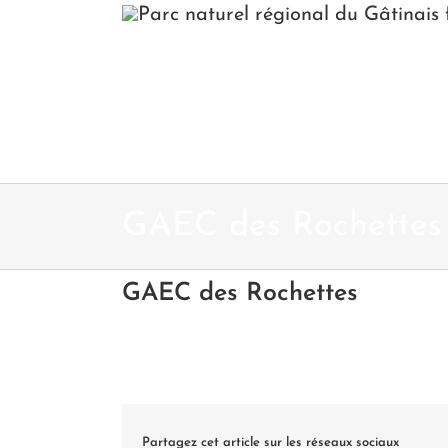
Passer
au
contenu
GAEC des Rochettes
GAEC des Rochettes
Partagez cet article sur les réseaux sociaux