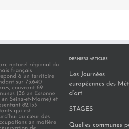
DERNIERS ARTICLES
arc naturel régional du
nais français
Les Journées
espond à un territoire
endant sur 75.640
européennes des Mét
ares, couvrant 69
d’art
unes (36 en Essonne
3 en Seine-et-Marne) et
ésentant 82.153
STAGES
tants qui est
urd’hui au cœur des
ccupations en matière
Quelles communes p
réservation de