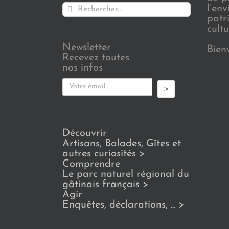
Rechercher:
l’en
patr
cultu
Newsletter
Bien
Recevez toutes
nos infos
>
Découvrir
Artisans, Balades, Gîtes et
autres curiosités
>
Comprendre
Le parc naturel régional du
gâtinais français
>
Agir
Enquêtes, déclarations, ...
>