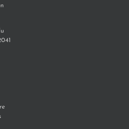
en
du
2041
re
s