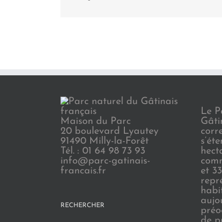
Le P
Maison du Parc
Gâti
20 boulevard Lyautey
corr
91490 Milly-la-Forêt
s’ét
Tél. : 01 64 98 73 93
hect
info@parc-gatinais-
comm
francais.fr
et 3
repr
habi
aujo
RECHERCHER
préo
de p