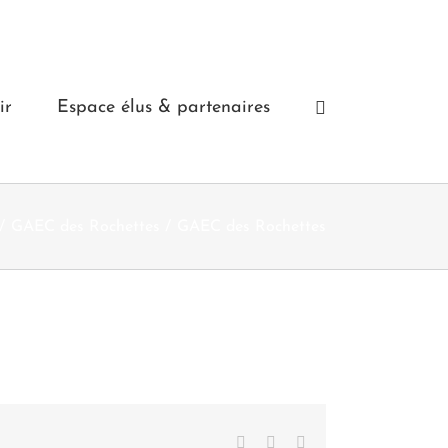
ir
Espace élus & partenaires
GAEC des Rochettes
GAEC des Rochettes
Facebook
X
LinkedIn