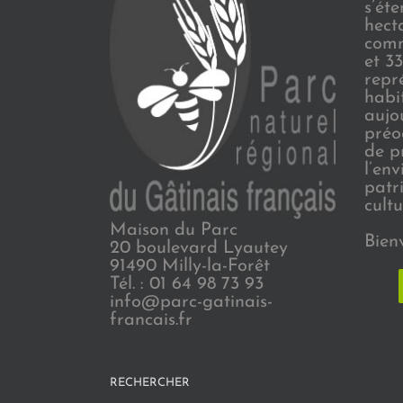
s’ét
hect
comm
et 3
repr
habi
aujo
préo
de p
l’en
patr
cultu
Maison du Parc
Bien
20 boulevard Lyautey
91490 Milly-la-Forêt
Tél. : 01 64 98 73 93
info@parc-gatinais-
francais.fr
RECHERCHER