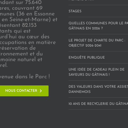
endant sur 75.640
ares, couvrant 69
STAGES
unes (36 en Essonne
3 en Seine-et-Marne) et
QUELLES COMMUNES POUR LE P
ésentant 82.153
GÂTINAIS EN 2026 ?
tants qui est
urd’hui au cœur des
LE PROJET DE CHARTE DU PARC :
ccupations en matière
OBJECTIF 2026-2041
réservation de
vironnement et du
ENQUÊTE PUBLIQUE
imoine naturel et
rel.
UNE IDÉE DE CADEAU PLEIN DE
SAVEURS DU GÂTINAIS !
venue dans le Parc !
DES VALEURS DANS VOTRE ASSIE
NOUS CONTACTER
DANNEMOIS
10 ANS DE RECYCLERIE DU GÂTINAI