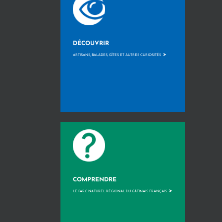
DÉCOUVRIR
>
ARTISANS, BALADES, GÎTES ET AUTRES CURIOSITÉS
COMPRENDRE
>
LE PARC NATUREL RÉGIONAL DU GÂTINAIS FRANÇAIS