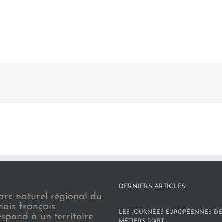
DERNIERS ARTICLES
arc naturel régional du
nais français
LES JOURNÉES EUROPÉENNES DE
espond à un territoire
MÉTIERS D’ART