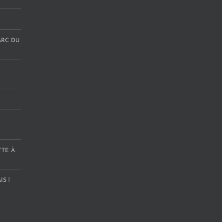
ARC DU
TTE À
S !