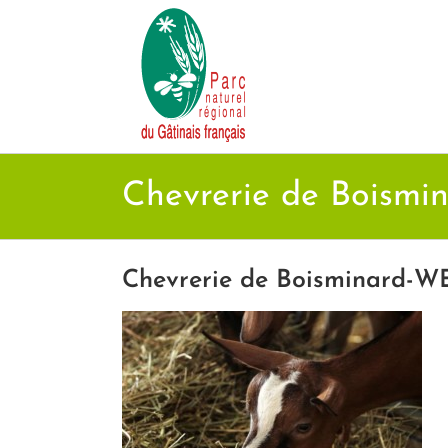
Passer
au
contenu
Chevrerie de Boismi
Chevrerie de Boisminard-WE