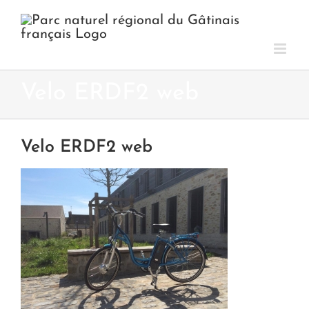
Passer
au
contenu
Velo ERDF2 web
Velo ERDF2 web