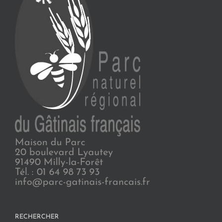
Maison du Parc
20 boulevard Lyautey
91490 Milly-la-Forêt
Tél. : 01 64 98 73 93
info@parc-gatinais-francais.fr
RECHERCHER