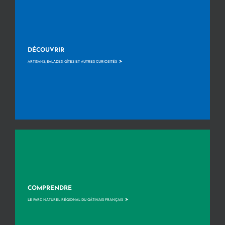
DÉCOUVRIR
>
ARTISANS, BALADES, GÎTES ET AUTRES CURIOSITÉS
COMPRENDRE
>
LE PARC NATUREL RÉGIONAL DU GÂTINAIS FRANÇAIS