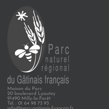
Maison du Parc
20 boulevard Lyautey
91490 Milly-la-Forêt
Tél. : 01 64 98 73 93
info@parc-gatinais-francais.fr