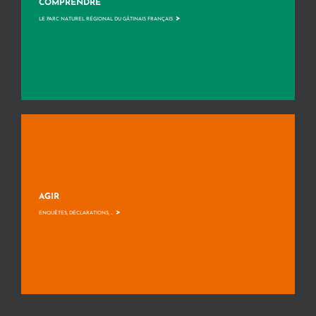
COMPRENDRE
>
LE PARC NATUREL RÉGIONAL DU GÂTINAIS FRANÇAIS
AGIR
>
ENQUÊTES, DÉCLARATIONS, ...