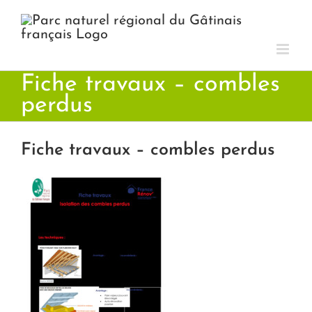
Passer
au
contenu
Fiche travaux – combles
perdus
Fiche travaux – combles perdus