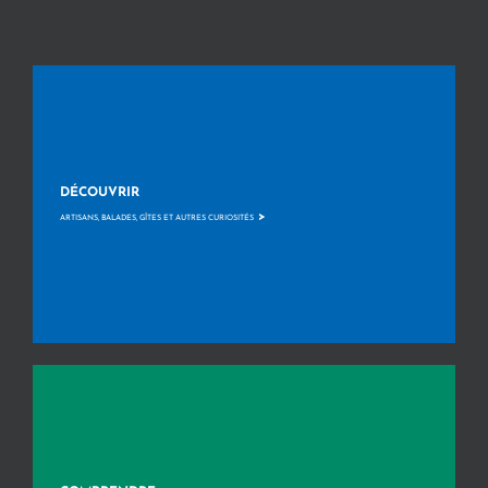
DÉCOUVRIR
>
ARTISANS, BALADES, GÎTES ET AUTRES CURIOSITÉS