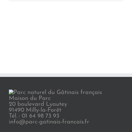
Maison du Parc
20 boulevard Lyautey
91490 Milly-la-Forêt
Tél. : 01 64 98 73 93
info@parc-gatinais-francais.fr