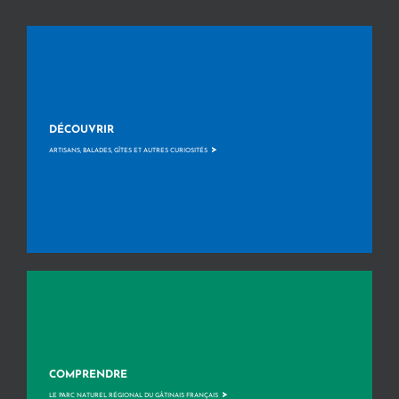
DÉCOUVRIR
>
ARTISANS, BALADES, GÎTES ET AUTRES CURIOSITÉS
COMPRENDRE
>
LE PARC NATUREL RÉGIONAL DU GÂTINAIS FRANÇAIS