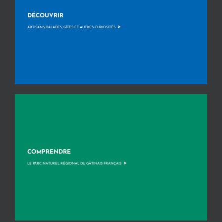
DÉCOUVRIR
>
ARTISANS, BALADES, GÎTES ET AUTRES CURIOSITÉS
COMPRENDRE
>
LE PARC NATUREL RÉGIONAL DU GÂTINAIS FRANÇAIS