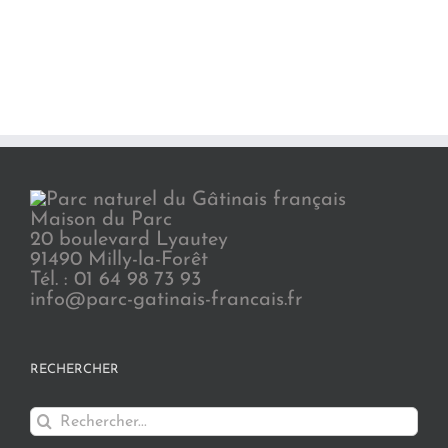
Maison du Parc
20 boulevard Lyautey
91490 Milly-la-Forêt
Tél. : 01 64 98 73 93
info@parc-gatinais-francais.fr
RECHERCHER
Rechercher: