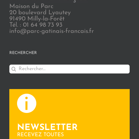
Maison du Parc
20 boulevard Lyautey
91490 Milly-la-Forêt
Tél. : 01 64 98 73 93
info@parc-gatinais-francais.fr
RECHERCHER
Rechercher:
NEWSLETTER
RECEVEZ TOUTES