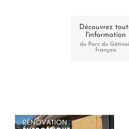
Toute l'informati
Découvrez tout
l'information
Cliquez-ici
du Parc du Gâtinai
français
Conseil en rénovation