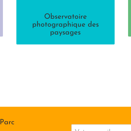
Observatoire
Découvrir
photographique des
paysages
Visites virtuelles d'abris ornés
Découvrir
 Parc