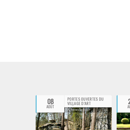
Boutiques gâtinaises
Découvrir
PORTES OUVERTES DU
08
VILLAGE D’ART
AOÛT
A
PRÉLUDIEN DE CHOMO
Achères-la-Forêt