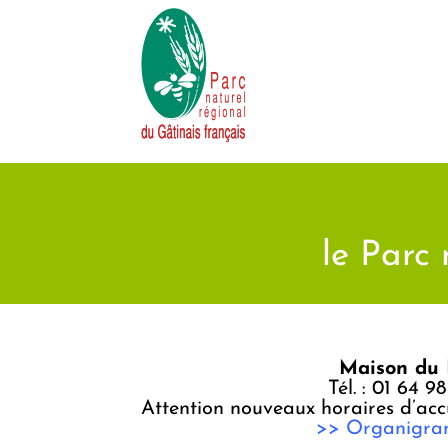
Passer
au
contenu
le Parc 
Maison du 
Tél. : 01 64 9
Attention nouveaux horaires d’accu
>> Organigramm