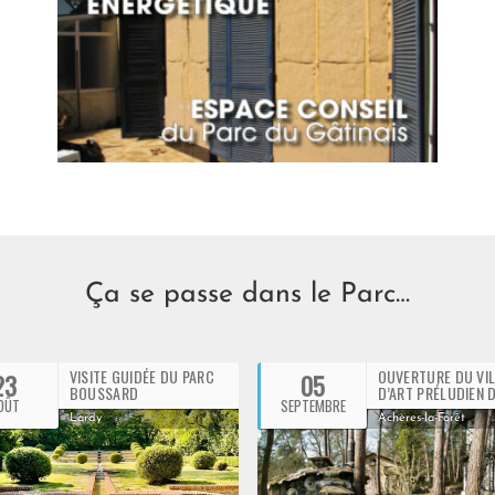
énergétique
Découvrir
Ça se passe dans le Parc…
VISITE GUIDÉE DU PARC
OUVERTURE DU VI
23
05
BOUSSARD
D’ART PRÉLUDIEN 
OÛT
SEPTEMBRE
CHOMO
Lardy
Achères-la-Forêt