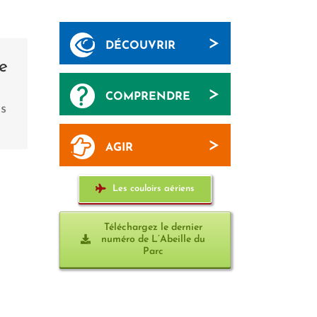
>
DÉCOUVRIR
on
e
>
COMPRENDRE
s
>
AGIR
Les couloirs aériens
Téléchargez le dernier
numéro de L’Abeille du
Parc
Les aides du Parc pour les