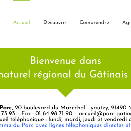
Accueil
Découvrir
Comprendre
Agi
Bienvenue dans
naturel régional du Gâtinais
Parc
, 20 boulevard du Maréchal Lyautey, 91490 Mi
8 73 93 – Fax : 01 64 98 71 90 –
accueil@parc-gatina
eil téléphonique : lundi, mardi, jeudi et vendredi 
e du Parc avec lignes téléphoniques directes et