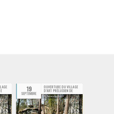
particuliers (habitants,
entreprises, agriculteurs...)
Découvrir
LLAGE
OUVERTURE DU VILLAGE
19
20
DE
D’ART PRÉLUDIEN DE
SEPTEMBRE
SEPTEMBRE
CHOMO
Achères-la-Forêt