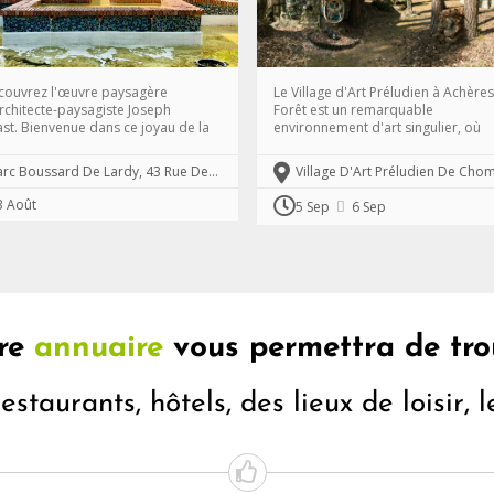
couvrez l'œuvre paysagère
Le Village d'Art Préludien à Achères
architecte-paysagiste Joseph
Forêt est un remarquable
st. Bienvenue dans ce joyau de la
environnement d'art singulier, où
de Art Déco avec nos guides
l'artiste Roger Chomeaux, dit Cho
listes de l’histoire des jardins ! Le
(1907-1999), a vécu et créé seul, p
Parc Boussard De Lardy, 43 Rue De Verdun, 91510 Lardy
a été entièrement restauré en 2022.
plus de 40 ans. Il est constitué de s
43 rue de Verdun. Gratuit.
propre maison et de trois architect
3
Août
5
Sep
6
Sep
sculptures : le Refuge, l'Église des
Pauvres, et le Sanctuaire des Bois B
L'Association des Amis de Chomo
s'occupe de sa sauvegarde depuis
et vous invite à découvrir ce lieu
exceptionnel. Visite libre de 11h à 1
€ et ...
re
annuaire
vous permettra de tro
restaurants, hôtels, des lieux de loisir,