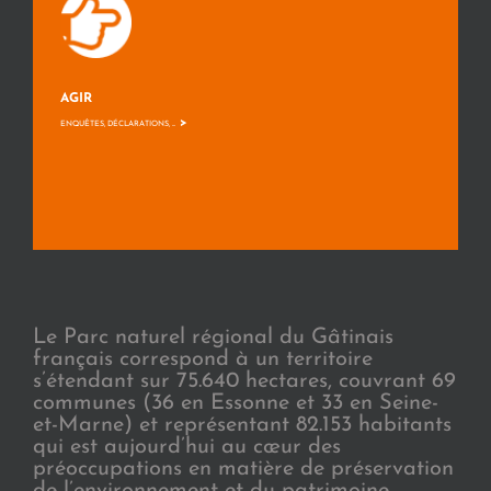
AGIR
>
ENQUÊTES, DÉCLARATIONS, ...
Le Parc naturel régional du Gâtinais
français correspond à un territoire
s’étendant sur 75.640 hectares, couvrant 69
communes (36 en Essonne et 33 en Seine-
et-Marne) et représentant 82.153 habitants
qui est aujourd’hui au cœur des
préoccupations en matière de préservation