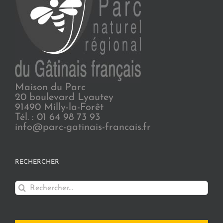
Maison du Parc
20 boulevard Lyautey
91490 Milly-la-Forêt
Tél. : 01 64 98 73 93
info@parc-gatinais-francais.fr
RECHERCHER
Rechercher: