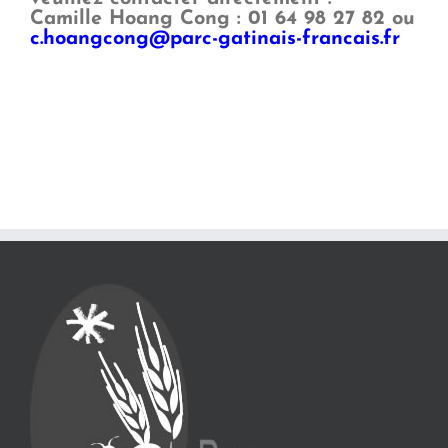
Camille Hoang Cong : 01 64 98 27 82 ou
c.hoangcong@parc-gatinais-francais.fr