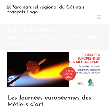
Passer
au
contenu
Les Journées
européennes des Métiers
d’art
Voir
l'image
agrandie
Les Journées européennes des
Métiers d’art