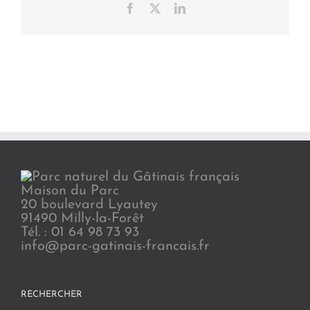
Facebook
X
LinkedIn
Maison du Parc
20 boulevard Lyautey
91490 Milly-la-Forêt
Tél. : 01 64 98 73 93
info@parc-gatinais-francais.fr
RECHERCHER