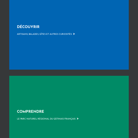
DÉCOUVRIR
>
ARTISANS, BALADES, GÎTES ET AUTRES CURIOSITÉS
COMPRENDRE
>
LE PARC NATUREL RÉGIONAL DU GÂTINAIS FRANÇAIS