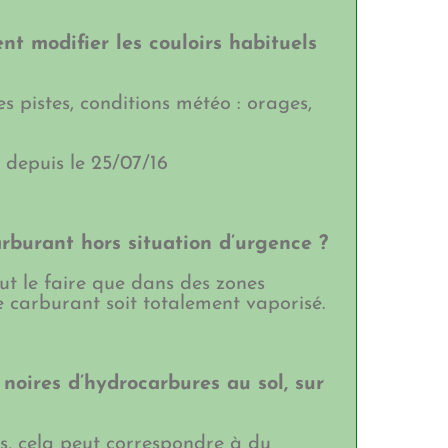
t modifier les couloirs habituels
s pistes, conditions météo : orages,
depuis le 25/07/16
arburant hors situation d’urgence ?
ut le faire que dans des zones
le carburant soit totalement vaporisé.
 noires d’hydrocarbures au sol, sur
s, cela peut correspondre à du