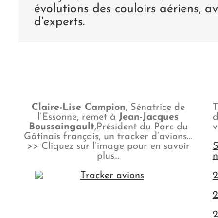
évolutions des couloirs aériens, a
d'experts.
Claire-Lise Campion
, Sénatrice de
T
l’Essonne, remet à
Jean-Jacques
d
Boussaingault
,Président du Parc du
v
Gâtinais français, un tracker d’avions…
>> Cliquez sur l’image pour en savoir
S
plus…
n
2
2
2