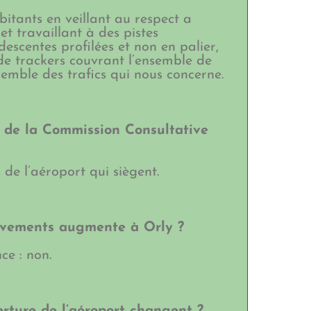
bitants en veillant au respect a
 travaillant à des pistes
descentes profilées et non en palier,
de trackers couvrant l’ensemble de
nsemble des trafics qui nous concerne.
ie de la Commission Consultative
 de l’aéroport qui siègent.
ouvements augmente à Orly ?
e : non.