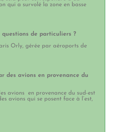
n qui a survolé la zone en basse
 questions de particuliers ?
ris Orly, gérée par aéroports de
par des avions en provenance du
r des avions en provenance du sud-est
 des avions qui se posent face à l’est,