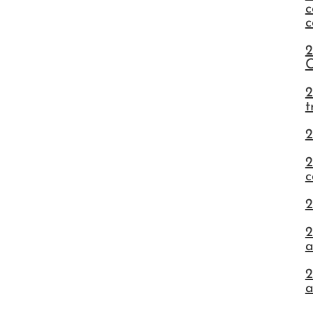
c
c
2
C
2
t
2
2
c
2
2
a
2
a