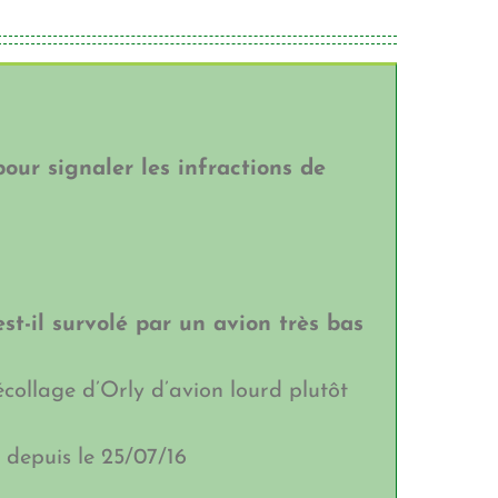
our signaler les infractions de
t-il survolé par un avion très bas
collage d’Orly d’avion lourd plutôt
depuis le 25/07/16