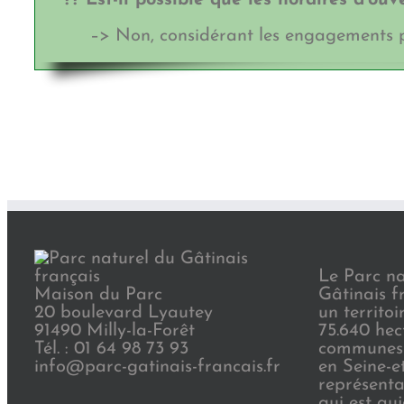
?? Est-il possible que les horaires d’ou
–> Non, considérant les engagements p
Le Parc na
Maison du Parc
Gâtinais f
20 boulevard Lyautey
un territoi
91490 Milly-la-Forêt
75.640 hec
Tél. : 01 64 98 73 93
communes 
info@parc-gatinais-francais.fr
en Seine-e
représenta
qui est au