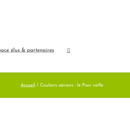
ace élus & partenaires
Accueil
Couloirs aériens : le Parc veille