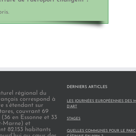
verture de l’aéroport changent ?
ris.
DERNIERS ARTICLES
turel régional du
rançais correspond à
LES JOURNÉES EUROPÉENNES DES M
re s’étendant sur
D’ART
tares, couvrant 69
(36 en Essonne et 33
STAGES
t-Marne) et
nt 82.153 habitants
QUELLES COMMUNES POUR LE PARC
jourd’hui au cœur des