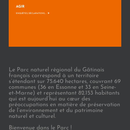
AGIR
>
ENQUÊTES, DÉCLARATIONS, ...
Le Parc naturel régional du Gâtinais
français correspond à un territoire
s’étendant sur 75.640 hectares, couvrant 69
communes (36 en Essonne et 33 en Seine-
et-Marne) et représentant 82.153 habitants
qui est aujourd’hui au cœur des
préoccupations en matière de préservation
de l’environnement et du patrimoine
naturel et culturel.
Bienvenue dans le Parc !