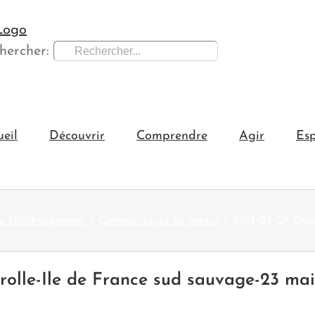
hercher:
ueil
Découvrir
Comprendre
Agir
Esp
e téléchargement
Communiqués de presse
2017-05-CP-Dedi
olle-Ile de France sud sauvage-23 mai