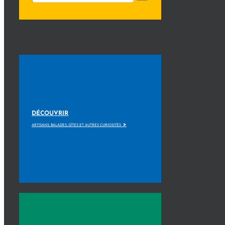
DÉCOUVRIR
>
ARTISANS, BALADES, GÎTES ET AUTRES CURIOSITÉS