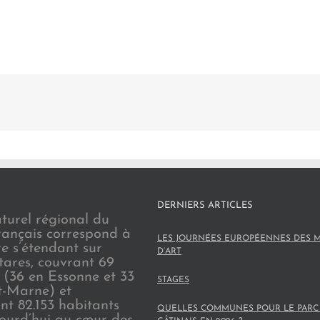
DERNIERS ARTICLES
turel régional du
rançais correspond à
LES JOURNÉES EUROPÉENNES DES M
re s’étendant sur
D’ART
tares, couvrant 69
(36 en Essonne et 33
STAGES
t-Marne) et
nt 82.153 habitants
QUELLES COMMUNES POUR LE PARC
jourd’hui au cœur des