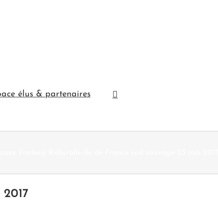
ace élus & partenaires
cace Frederic Rebyrolle-Ile de France sud sauvage-23 mai 201
 2017