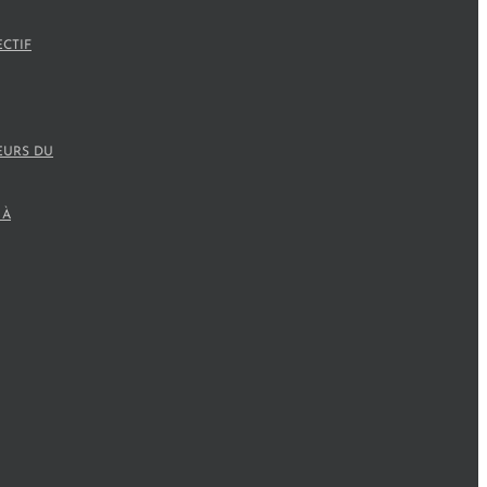
ECTIF
EURS DU
 À