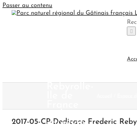
Passer au contenu
Rec
2017-05-
CP-
Acc
Dedicace
Frederic
Rebyrolle-
Ile de
Accueil
Espace d
France
sud
sauvage-
2017-05-CP-Dedicace Frederic Rebyr
23 mai