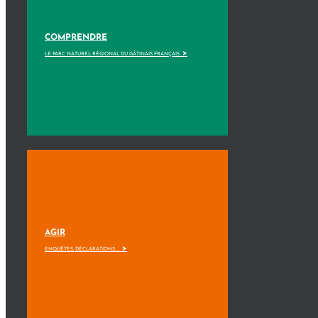
COMPRENDRE
>
LE PARC NATUREL RÉGIONAL DU GÂTINAIS FRANÇAIS
AGIR
>
ENQUÊTES, DÉCLARATIONS, ...