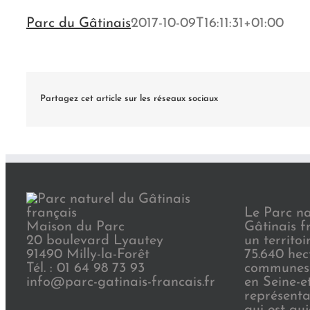
2017
Parc du Gâtinais
2017-10-09T16:11:31+01:00
Partagez cet article sur les réseaux sociaux
Le Parc na
Maison du Parc
Gâtinais f
20 boulevard Lyautey
un territoi
91490 Milly-la-Forêt
75.640 hec
Tél. : 01 64 98 73 93
communes 
info@parc-gatinais-francais.fr
en Seine-e
représenta
qui est au