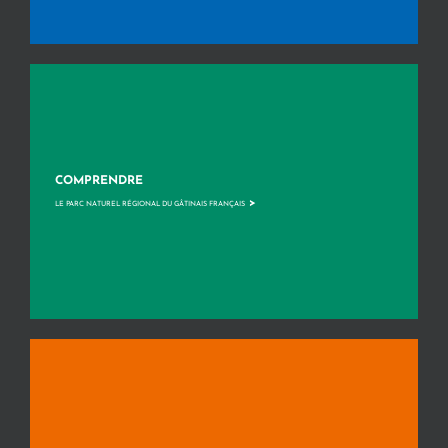
COMPRENDRE
>
LE PARC NATUREL RÉGIONAL DU GÂTINAIS FRANÇAIS