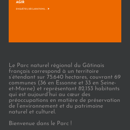
AGIR
>
ENQUÊTES, DÉCLARATIONS, ...
Le Parc naturel régional du Gâtinais
français correspond à un territoire
s’étendant sur 75.640 hectares, couvrant 69
communes (36 en Essonne et 33 en Seine-
et-Marne) et représentant 82.153 habitants
qui est aujourd’hui au cœur des
préoccupations en matière de préservation
de l’environnement et du patrimoine
naturel et culturel.
Bienvenue dans le Parc !