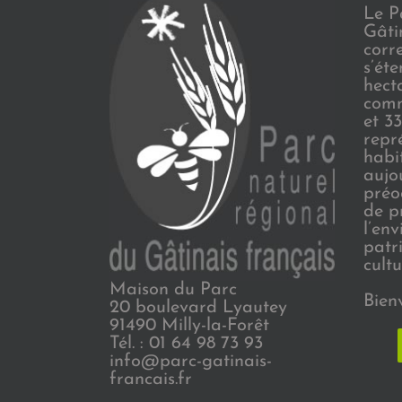
Le P
Gâti
corr
s’ét
hect
comm
et 3
repr
habi
aujo
préo
de p
l’en
patr
cultu
Maison du Parc
Bien
20 boulevard Lyautey
91490 Milly-la-Forêt
Tél. : 01 64 98 73 93
info@parc-gatinais-
francais.fr