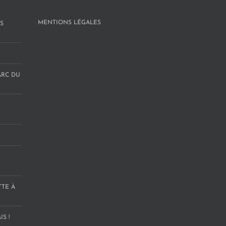
MENTIONS LÉGALES
S
ARC DU
TTE À
S !