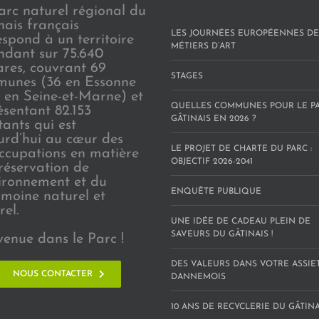
arc naturel régional du
nais français
LES JOURNÉES EUROPÉENNES DE
espond à un territoire
MÉTIERS D’ART
endant sur 75.640
ares, couvrant 69
STAGES
unes (36 en Essonne
3 en Seine-et-Marne) et
QUELLES COMMUNES POUR LE P
ésentant 82.153
GÂTINAIS EN 2026 ?
tants qui est
urd’hui au cœur des
LE PROJET DE CHARTE DU PARC :
ccupations en matière
OBJECTIF 2026-2041
réservation de
vironnement et du
ENQUÊTE PUBLIQUE
imoine naturel et
rel.
UNE IDÉE DE CADEAU PLEIN DE
SAVEURS DU GÂTINAIS !
venue dans le Parc !
DES VALEURS DANS VOTRE ASSIE
NOUS CONTACTER
DANNEMOIS
10 ANS DE RECYCLERIE DU GÂTINAI