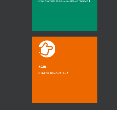
>
LE PARC NATUREL RÉGIONAL DU GÂTINAIS FRANÇAIS
AGIR
>
ENQUÊTES, DÉCLARATIONS, ...