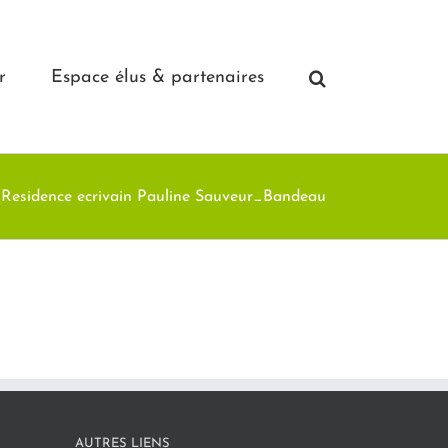
r
Espace élus & partenaires
Residence ecrivain Pauline Sauveur_Bandeau
AUTRES LIENS