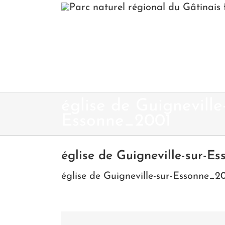
Passer
au
contenu
église de Guigneville
Essonne_2001
église de Guigneville-sur-E
église de Guigneville-sur-Essonne_2