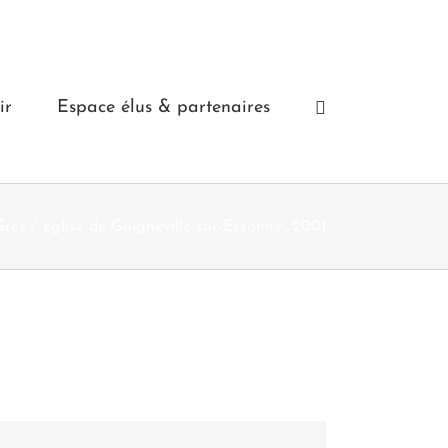
ir
Espace élus & partenaires
Grez
église de Guigneville-sur-Essonne_2001