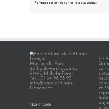
Partagez cet article sur les réseaux sociaux
Le P
Maison du Parc
Gâti
20 boulevard Lyautey
corr
91490 Milly-la-Forêt
s’ét
Tél. : 01 64 98 73 93
hect
info@parc-gatinais-
comm
francais.fr
et 3
repr
habi
aujo
RECHERCHER
préo