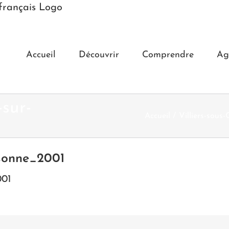
Accueil
Découvrir
Comprendre
Ag
-sur-
Accueil
Villiers-sous-
ssonne_2001
001