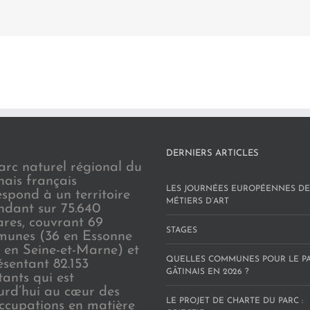
DERNIERS ARTICLES
arc naturel régional du
nais français
LES JOURNÉES EUROPÉENNES DE
espond à un territoire
MÉTIERS D’ART
endant sur 75.640
ares, couvrant 69
STAGES
unes (36 en Essonne
3 en Seine-et-Marne) et
QUELLES COMMUNES POUR LE P
ésentant 82.153
GÂTINAIS EN 2026 ?
tants qui est
urd’hui au cœur des
LE PROJET DE CHARTE DU PARC :
ccupations en matière