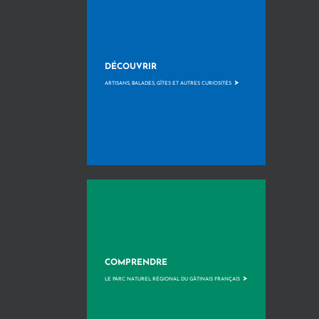
DÉCOUVRIR
>
ARTISANS, BALADES, GÎTES ET AUTRES CURIOSITÉS
COMPRENDRE
>
LE PARC NATUREL RÉGIONAL DU GÂTINAIS FRANÇAIS