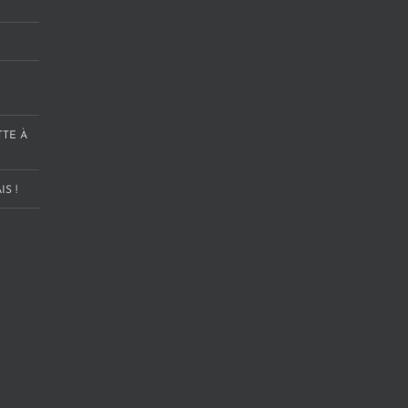
TTE À
S !