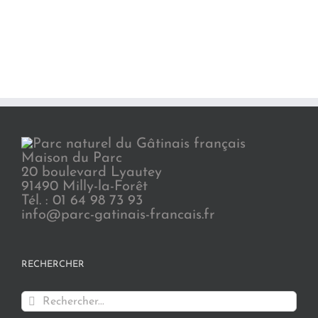
Maison du Parc
20 boulevard Lyautey
91490 Milly-la-Forêt
Tél. : 01 64 98 73 93
info@parc-gatinais-francais.fr
RECHERCHER
Rechercher: