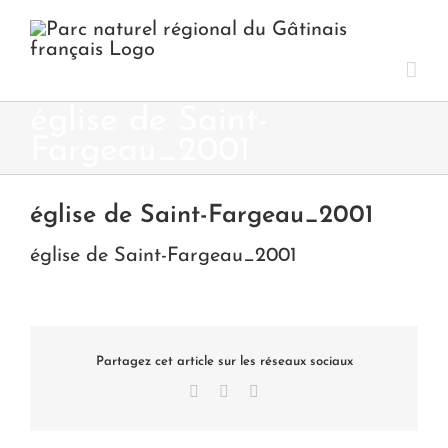
Passer
au
contenu
église de Saint-
Fargeau_2001
église de Saint-Fargeau_2001
église de Saint-Fargeau_2001
Partagez cet article sur les réseaux sociaux
Facebook
X
LinkedIn