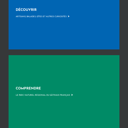
DÉCOUVRIR
>
ARTISANS, BALADES, GÎTES ET AUTRES CURIOSITÉS
COMPRENDRE
>
LE PARC NATUREL RÉGIONAL DU GÂTINAIS FRANÇAIS