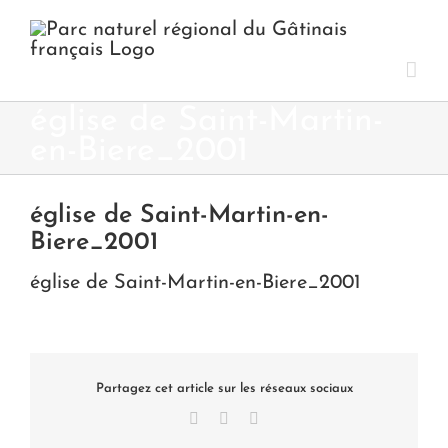
Passer
au
contenu
église de Saint-Martin-
en-Biere_2001
église de Saint-Martin-en-
Biere_2001
église de Saint-Martin-en-Biere_2001
Partagez cet article sur les réseaux sociaux
Facebook
X
LinkedIn