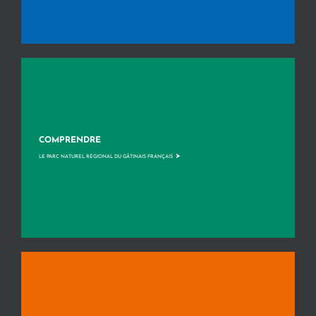
COMPRENDRE
>
LE PARC NATUREL RÉGIONAL DU GÂTINAIS FRANÇAIS