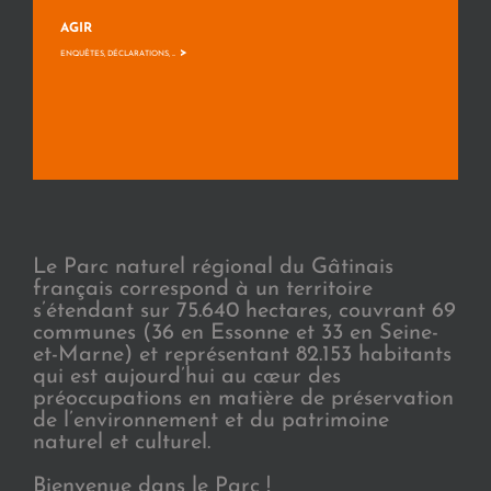
AGIR
>
ENQUÊTES, DÉCLARATIONS, ...
Le Parc naturel régional du Gâtinais
français correspond à un territoire
s’étendant sur 75.640 hectares, couvrant 69
communes (36 en Essonne et 33 en Seine-
et-Marne) et représentant 82.153 habitants
qui est aujourd’hui au cœur des
préoccupations en matière de préservation
de l’environnement et du patrimoine
naturel et culturel.
Bienvenue dans le Parc !