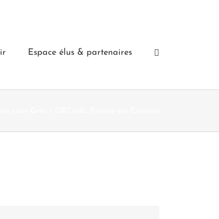
ir
Espace élus & partenaires
iers-sous-Grez
QRCode_Prunay-sur-Essonne