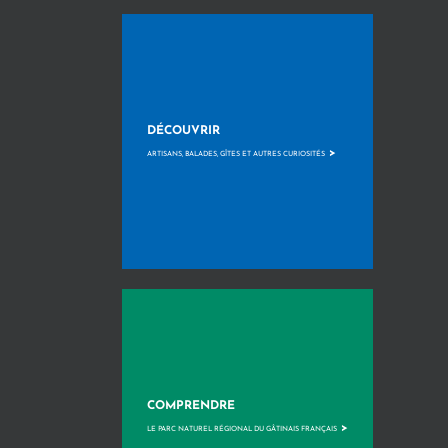
DÉCOUVRIR
>
ARTISANS, BALADES, GÎTES ET AUTRES CURIOSITÉS
COMPRENDRE
>
LE PARC NATUREL RÉGIONAL DU GÂTINAIS FRANÇAIS