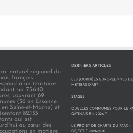
DERNIERS ARTICLES
arc naturel régional du
nais français
LES JOURNÉES EUROPÉENNES DE
espond à un territoire
MÉTIERS D’ART
endant sur 75.640
ares, couvrant 69
STAGES
unes (36 en Essonne
3 en Seine-et-Marne) et
QUELLES COMMUNES POUR LE P
ésentant 82.153
GÂTINAIS EN 2026 ?
tants qui est
urd’hui au cœur des
LE PROJET DE CHARTE DU PARC :
ccupations en matière
OBJECTIF 2026-2041