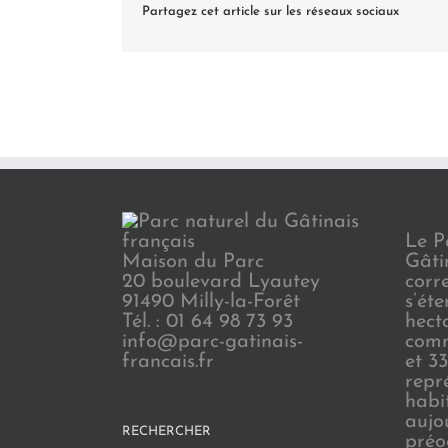
Partagez cet article sur les réseaux sociaux
Le P
Maison du Parc
Gâti
20 boulevard Lyautey
corr
91490 Milly-la-Forêt
s’ét
Tél. : 01 64 98 73 93
hect
info@parc-gatinais-
comm
francais.fr
et 3
repr
habi
aujo
RECHERCHER
préo