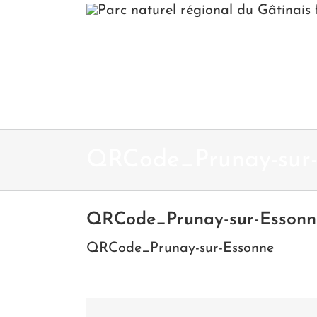
Passer
au
contenu
QRCode_Prunay-sur-
QRCode_Prunay-sur-Essonn
QRCode_Prunay-sur-Essonne