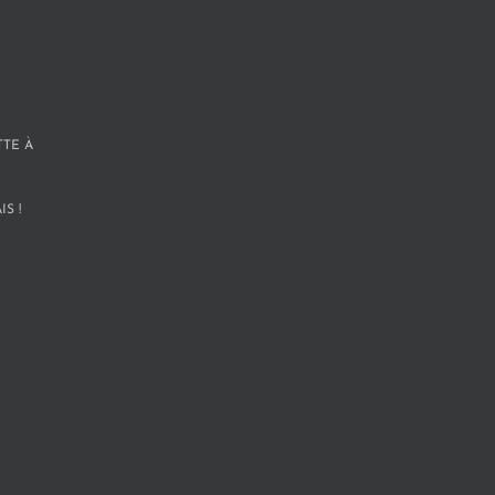
TTE À
S !