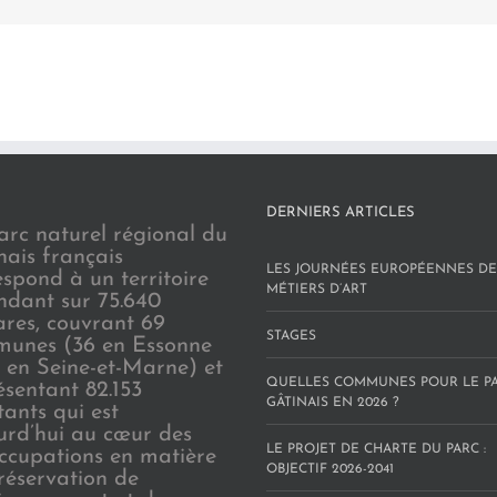
DERNIERS ARTICLES
arc naturel régional du
nais français
LES JOURNÉES EUROPÉENNES DE
espond à un territoire
MÉTIERS D’ART
endant sur 75.640
ares, couvrant 69
STAGES
unes (36 en Essonne
3 en Seine-et-Marne) et
QUELLES COMMUNES POUR LE P
ésentant 82.153
GÂTINAIS EN 2026 ?
tants qui est
urd’hui au cœur des
LE PROJET DE CHARTE DU PARC :
ccupations en matière
OBJECTIF 2026-2041
réservation de