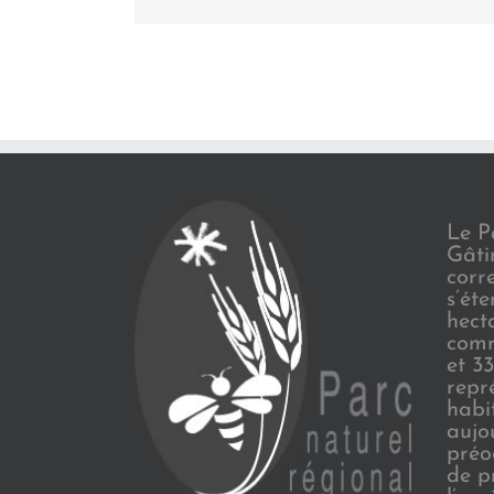
Le P
Gâti
corr
s’ét
hect
comm
et 3
repr
habi
aujo
préo
de p