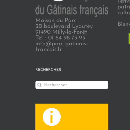
l’en
patr
cultu
Maison du Parc
Bien
20 boulevard Lyautey
91490 Milly-la-Forêt
Tél. : 01 64 98 73 93
info@parc-gatinais-
francais.fr
RECHERCHER
Rechercher: