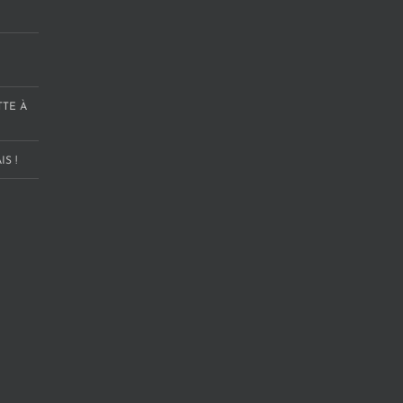
TTE À
S !