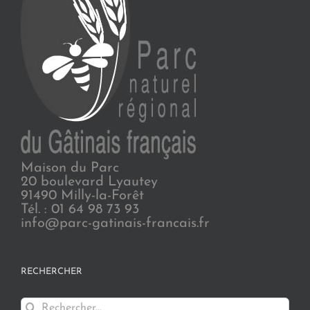
Maison du Parc
20 boulevard Lyautey
91490 Milly-la-Forêt
Tél. : 01 64 98 73 93
info@parc-gatinais-francais.fr
RECHERCHER
Rechercher: