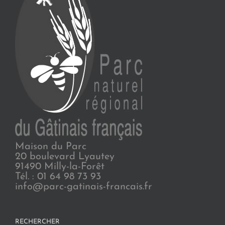
Maison du Parc
20 boulevard Lyautey
91490 Milly-la-Forêt
Tél. : 01 64 98 73 93
info@parc-gatinais-francais.fr
RECHERCHER