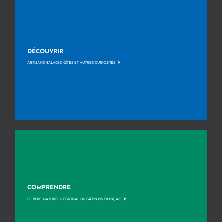
DÉCOUVRIR
>
ARTISANS, BALADES, GÎTES ET AUTRES CURIOSITÉS
COMPRENDRE
>
LE PARC NATUREL RÉGIONAL DU GÂTINAIS FRANÇAIS