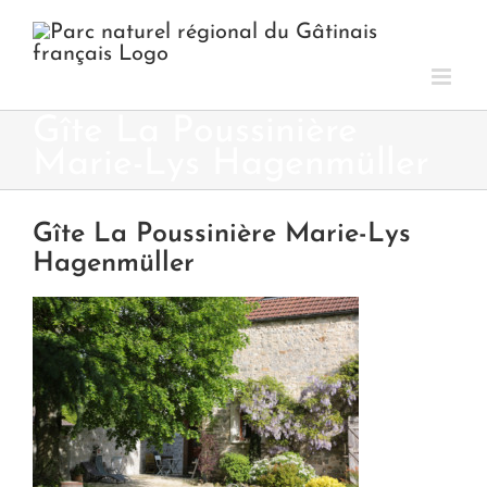
Passer
au
contenu
Gîte La Poussinière
Marie-Lys Hagenmüller
Gîte La Poussinière Marie-Lys
Hagenmüller