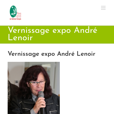
Passer
au
contenu
Vernissage expo André
Lenoir
Vernissage expo André Lenoir