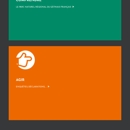
COMPRENDRE
>
LE PARC NATUREL RÉGIONAL DU GÂTINAIS FRANÇAIS
AGIR
>
ENQUÊTES, DÉCLARATIONS, ...