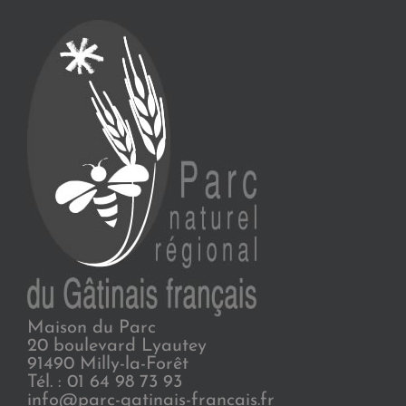
Maison du Parc
20 boulevard Lyautey
91490 Milly-la-Forêt
Tél. : 01 64 98 73 93
info@parc-gatinais-francais.fr