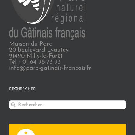
Maison du Parc
20 boulevard Lyautey
91490 Milly-la-Forêt
Tél. : 01 64 98 73 93
info@parc-gatinais-francais.fr
RECHERCHER
Rechercher: