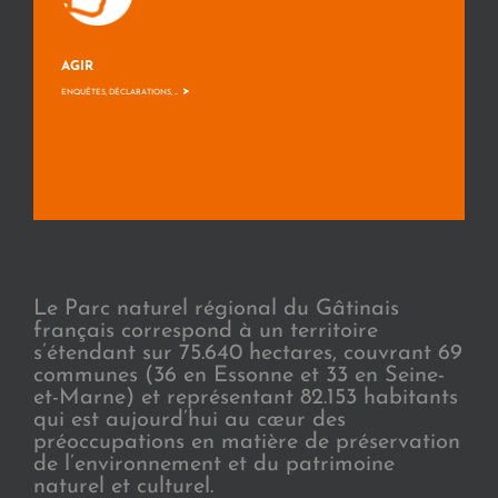
AGIR
>
ENQUÊTES, DÉCLARATIONS, ...
Le Parc naturel régional du Gâtinais
français correspond à un territoire
s’étendant sur 75.640 hectares, couvrant 69
communes (36 en Essonne et 33 en Seine-
et-Marne) et représentant 82.153 habitants
qui est aujourd’hui au cœur des
préoccupations en matière de préservation
de l’environnement et du patrimoine
naturel et culturel.