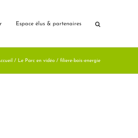
r
Espace élus & partenaires
ccueil
Le Parc en vidéo
filiere-bois-energie