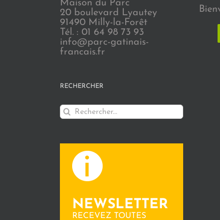
Maison du Parc
Bien
20 boulevard Lyautey
91490 Milly-la-Forêt
Tél. : 01 64 98 73 93
info@parc-gatinais-
francais.fr
RECHERCHER
Rechercher:
NEWSLETTER
RECEVEZ TOUTES