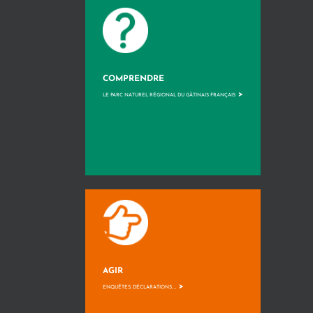
COMPRENDRE
>
LE PARC NATUREL RÉGIONAL DU GÂTINAIS FRANÇAIS
AGIR
>
ENQUÊTES, DÉCLARATIONS, ...