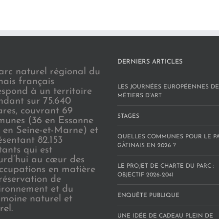
DERNIERS ARTICLES
arc naturel régional du
nais français
LES JOURNÉES EUROPÉENNES DE
espond à un territoire
MÉTIERS D’ART
endant sur 75.640
ares, couvrant 69
STAGES
unes (36 en Essonne
3 en Seine-et-Marne) et
QUELLES COMMUNES POUR LE P
ésentant 82.153
GÂTINAIS EN 2026 ?
tants qui est
urd’hui au cœur des
LE PROJET DE CHARTE DU PARC :
ccupations en matière
OBJECTIF 2026-2041
réservation de
vironnement et du
ENQUÊTE PUBLIQUE
imoine naturel et
rel.
UNE IDÉE DE CADEAU PLEIN DE