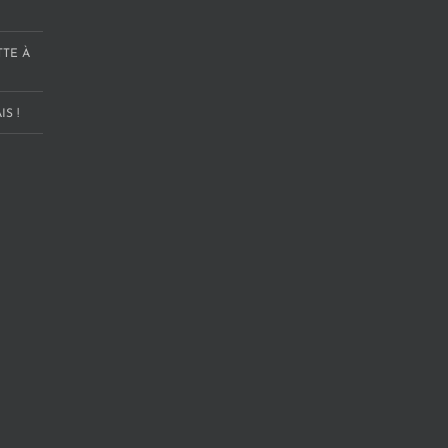
TTE À
S !