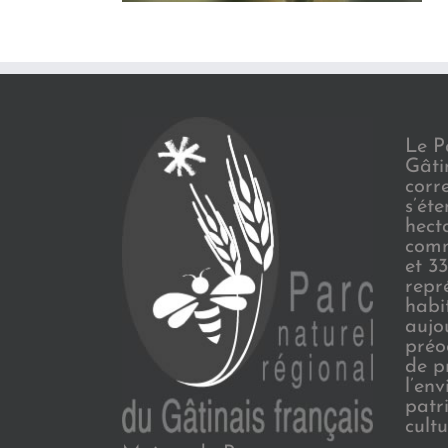
Le P
Gâti
corr
s’ét
hect
comm
et 3
repr
habi
aujo
préo
de p
l’en
patr
cultu