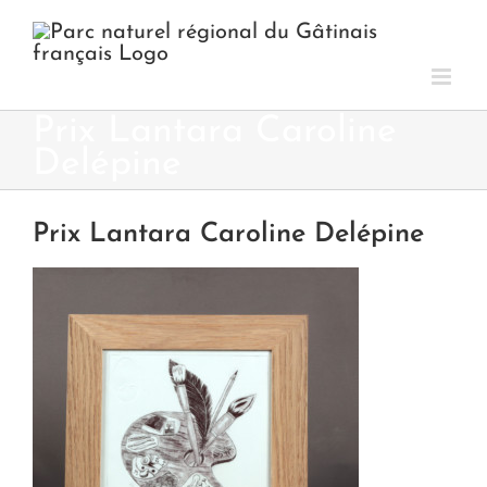
Passer
au
contenu
Prix Lantara Caroline
Delépine
Prix Lantara Caroline Delépine