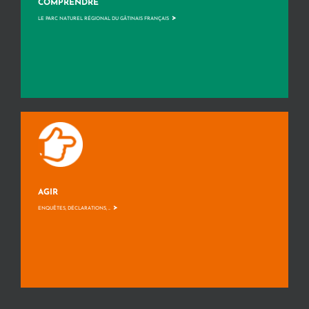
COMPRENDRE
>
LE PARC NATUREL RÉGIONAL DU GÂTINAIS FRANÇAIS
AGIR
>
ENQUÊTES, DÉCLARATIONS, ...