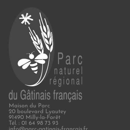
Maison du Parc
20 boulevard Lyautey
91490 Milly-la-Forêt
Tél. : 01 64 98 73 93
info@parc-gatinais-francais.fr