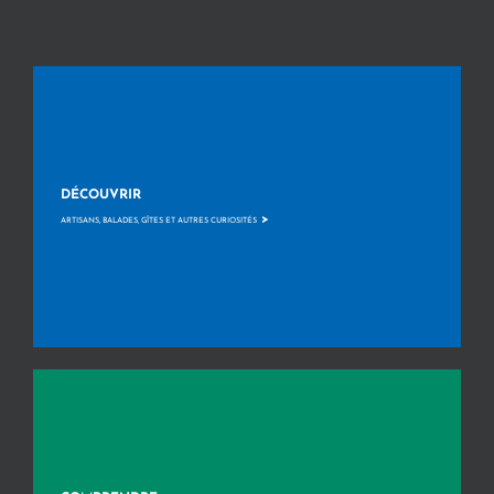
DÉCOUVRIR
>
ARTISANS, BALADES, GÎTES ET AUTRES CURIOSITÉS