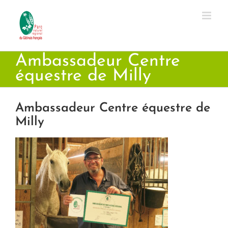
Passer
au
contenu
Ambassadeur Centre
équestre de Milly
Ambassadeur Centre équestre de
Milly