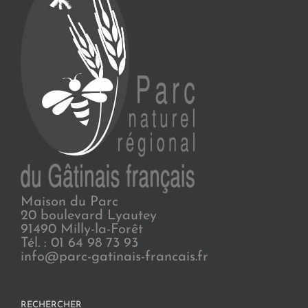
Maison du Parc
20 boulevard Lyautey
91490 Milly-la-Forêt
Tél. : 01 64 98 73 93
info@parc-gatinais-francais.fr
RECHERCHER