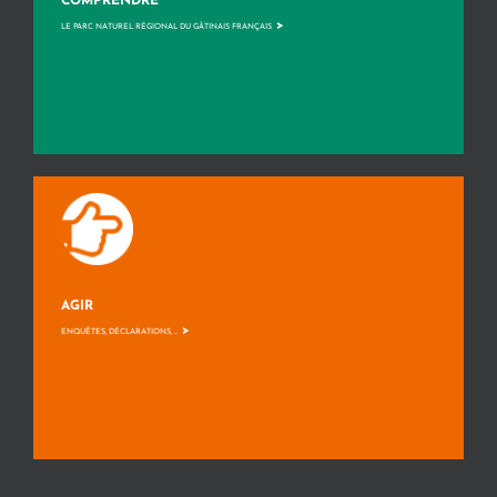
COMPRENDRE
>
LE PARC NATUREL RÉGIONAL DU GÂTINAIS FRANÇAIS
AGIR
>
ENQUÊTES, DÉCLARATIONS, ...