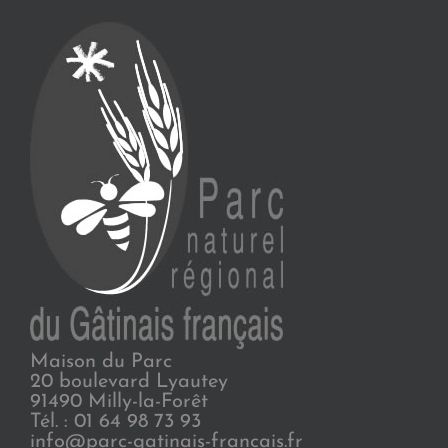
Maison du Parc
20 boulevard Lyautey
91490 Milly-la-Forêt
Tél. : 01 64 98 73 93
info@parc-gatinais-francais.fr