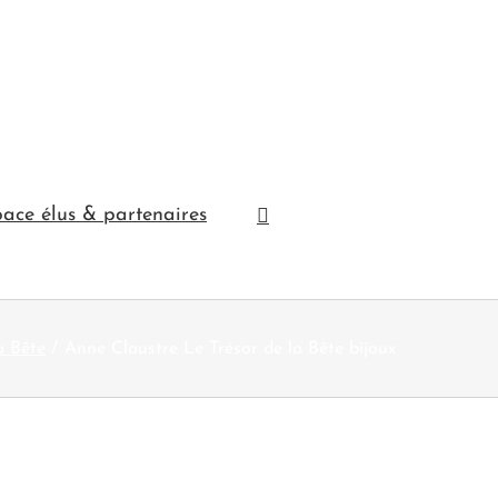
ace élus & partenaires
a Bête
Anne Claustre Le Trésor de la Bête bijoux