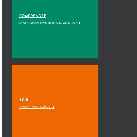
COMPRENDRE
>
LE PARC NATUREL RÉGIONAL DU GÂTINAIS FRANÇAIS
AGIR
>
ENQUÊTES, DÉCLARATIONS, ...