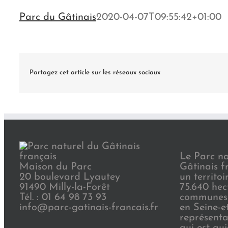
Parc du Gâtinais
2020-04-07T09:55:42+01:00
Partagez cet article sur les réseaux sociaux
Le Parc na
Maison du Parc
Gâtinais f
20 boulevard Lyautey
un territoi
91490 Milly-la-Forêt
75.640 hec
Tél. : 01 64 98 73 93
communes 
info@parc-gatinais-francais.fr
en Seine-e
représenta
qui est au