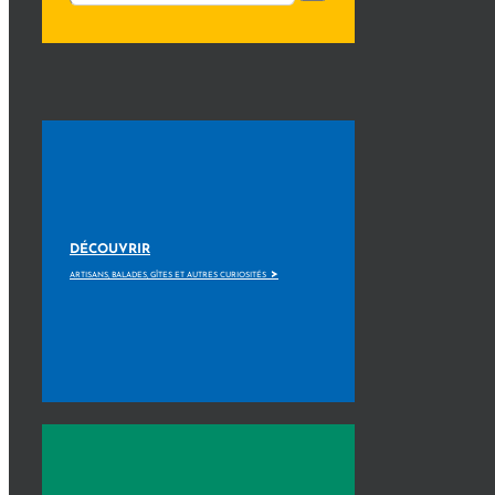
DÉCOUVRIR
>
ARTISANS, BALADES, GÎTES ET AUTRES CURIOSITÉS