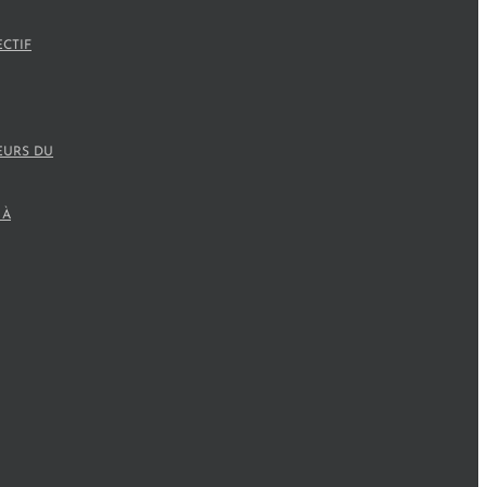
ECTIF
EURS DU
 À