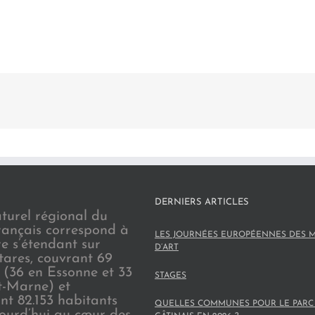
DERNIERS ARTICLES
turel régional du
rançais correspond à
LES JOURNÉES EUROPÉENNES DES M
re s’étendant sur
D’ART
tares, couvrant 69
(36 en Essonne et 33
STAGES
t-Marne) et
nt 82.153 habitants
QUELLES COMMUNES POUR LE PARC
jourd’hui au cœur des