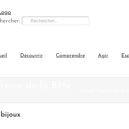
hercher:
ueil
Découvrir
Comprendre
Agir
Esp
résor de la Bête
Accueil
Le Trésor de l
 bijoux