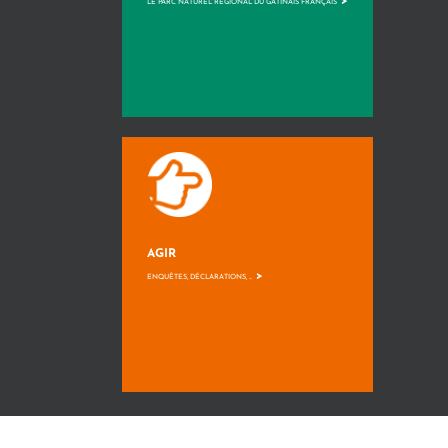
>
LE PARC NATUREL RÉGIONAL DU GÂTINAIS FRANÇAIS
AGIR
>
ENQUÊTES, DÉCLARATIONS, ...