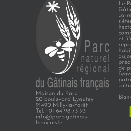
Le P
Gâti
corr
s’ét
hect
comm
et 3
repr
habi
aujo
préo
de p
l’en
patr
cultu
Maison du Parc
Bien
20 boulevard Lyautey
91490 Milly-la-Forêt
Tél. : 01 64 98 73 93
info@parc-gatinais-
francais.fr