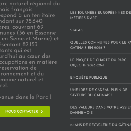
arc naturel régional du
nais français
LES JOURNÉES EUROPÉENNES DE
espond à un territoire
MÉTIERS D’ART
endant sur 75.640
ares, couvrant 69
STAGES
unes (36 en Essonne
3 en Seine-et-Marne) et
QUELLES COMMUNES POUR LE P
ésentant 82.153
GÂTINAIS EN 2026 ?
tants qui est
urd’hui au cœur des
LE PROJET DE CHARTE DU PARC :
ccupations en matière
OBJECTIF 2026-2041
réservation de
vironnement et du
ENQUÊTE PUBLIQUE
imoine naturel et
rel.
UNE IDÉE DE CADEAU PLEIN DE
SAVEURS DU GÂTINAIS !
venue dans le Parc !
DES VALEURS DANS VOTRE ASSIE
NOUS CONTACTER
DANNEMOIS
10 ANS DE RECYCLERIE DU GÂTINAI