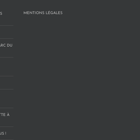
MENTIONS LÉGALES
S
ARC DU
TTE À
S !