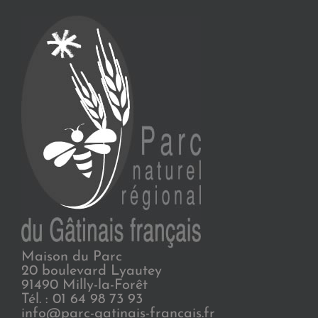
Maison du Parc
20 boulevard Lyautey
91490 Milly-la-Forêt
Tél. : 01 64 98 73 93
info@parc-gatinais-francais.fr