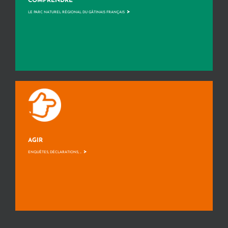
COMPRENDRE
>
LE PARC NATUREL RÉGIONAL DU GÂTINAIS FRANÇAIS
AGIR
>
ENQUÊTES, DÉCLARATIONS, ...