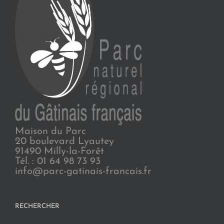
Maison du Parc
20 boulevard Lyautey
91490 Milly-la-Forêt
Tél. : 01 64 98 73 93
info@parc-gatinais-francais.fr
RECHERCHER