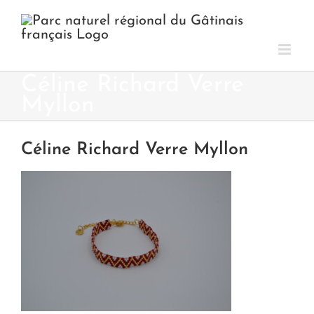
Passer
au
contenu
Céline Richard Verre
Myllon
Céline Richard Verre Myllon