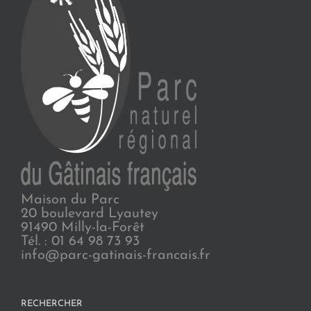
Maison du Parc
20 boulevard Lyautey
91490 Milly-la-Forêt
Tél. : 01 64 98 73 93
info@parc-gatinais-francais.fr
RECHERCHER