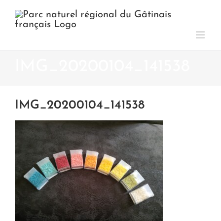
Passer
au
contenu
IMG_20200104_141538
IMG_20200104_141538