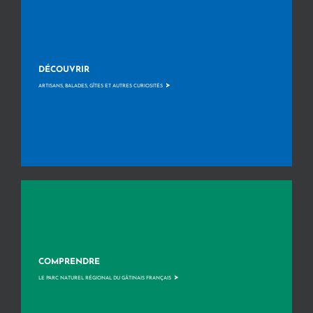
DÉCOUVRIR
>
ARTISANS, BALADES, GÎTES ET AUTRES CURIOSITÉS
COMPRENDRE
>
LE PARC NATUREL RÉGIONAL DU GÂTINAIS FRANÇAIS